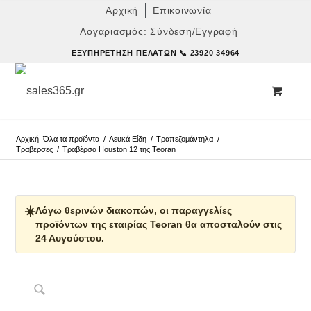
Αρχική
Επικοινωνία
Λογαριασμός: Σύνδεση/Εγγραφή
ΕΞΥΠΗΡΈΤΗΣΗ ΠΕΛΑΤΏΝ
📞 23920 34964
Αρχική
Όλα τα προϊόντα
/
Λευκά Είδη
/
Τραπεζομάντηλα
/
Τραβέρσες
/
Τραβέρσα Houston 12 της Teoran
☀️
Λόγω θερινών διακοπών, οι παραγγελίες
προϊόντων της εταιρίας Teoran θα αποσταλούν στις
24 Αυγούστου.
Δες παρόμοια