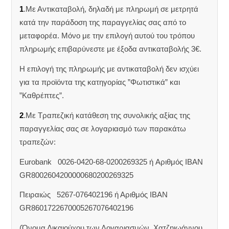
1
.Με Αντικαταβολή, δηλαδή με πληρωμή σε μετρητά
κατά την παράδοση της παραγγελίας σας από το
μεταφορέα. Μόνο με την επιλογή αυτού του τρόπου
πληρωμής επιβαρύνεστε με έξοδα αντικαταβολής 3€.
Η επιλογή της πληρωμής με αντικαταβολή δεν ισχύει
για τα προϊόντα της κατηγορίας ”Φωτιστικά” και
”Καθρέπτες”.
2
.Με Τραπεζική κατάθεση της συνολικής αξίας της
παραγγελίας σας σε λογαριασμό των παρακάτω
τραπεζών:
Eurobank 0026-0420-68-0200269325 ή Aριθμός IBAN
GR8002604200000680200269325
Πειραιώς 5267-076402196 ή Αριθμός IBAN
GR8601722670005267076402196
(Όνομα Δικαιούχου των Λογαριασμών, Χατζηιωάννου