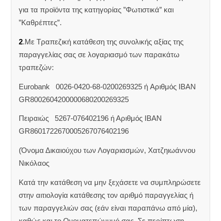
για τα προϊόντα της κατηγορίας ”Φωτιστικά” και
”Καθρέπτες”.
2
.Με Τραπεζική κατάθεση της συνολικής αξίας της
παραγγελίας σας σε λογαριασμό των παρακάτω
τραπεζών:
Eurobank 0026-0420-68-0200269325 ή Aριθμός IBAN
GR8002604200000680200269325
Πειραιώς 5267-076402196 ή Αριθμός IBAN
GR8601722670005267076402196
(Όνομα Δικαιούχου των Λογαριασμών, Χατζηιωάννου
Νικόλαος
Κατά την κατάθεση να μην ξεχάσετε να συμπληρώσετε
στην αιτιολογία κατάθεσης τον αριθμό παραγγελίας ή
των παραγγελιών σας (εάν είναι παραπάνω από μία),
καθώς και το Ονοματεπώνυμό σας. Σε περίπτωση