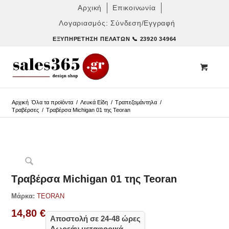
Αρχική
Επικοινωνία
Λογαριασμός: Σύνδεση/Εγγραφή
ΕΞΥΠΗΡΈΤΗΣΗ ΠΕΛΑΤΏΝ
📞 23920 34964
Αρχική
Όλα τα προϊόντα
/
Λευκά Είδη
/
Τραπεζομάντηλα
/
Τραβέρσες
/
Τραβέρσα Michigan 01 της Teoran
Δες παρόμοια
Τραβέρσα Michigan 01 της Teoran
Μάρκα:
TEORAN
14,80
€
Αποστολή σε 24-48 ώρες
Δωρεάν μεταφορικά