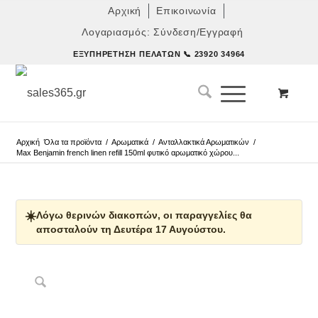
Αρχική
Επικοινωνία
Λογαριασμός: Σύνδεση/Εγγραφή
ΕΞΥΠΗΡΈΤΗΣΗ ΠΕΛΑΤΏΝ
📞 23920 34964
Αρχική
Όλα τα προϊόντα
/
Αρωματικά
/
Ανταλλακτικά Αρωματικών
/
Max Benjamin french linen refill 150ml φυτικό αρωματικό χώρου...
☀️
Λόγω θερινών διακοπών, οι παραγγελίες θα
αποσταλούν τη Δευτέρα 17 Αυγούστου.
Δες παρόμοια