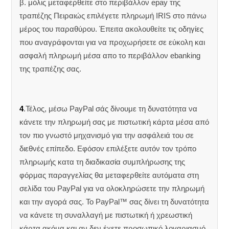
β. μόλις μεταφερθείτε στο περιβάλλον epay της
τραπέζης Πειραιώς επιλέγετε πληρωμή IRIS στο πάνω
μέρος του παραθύρου. Έπειτα ακολουθείτε τις οδηγίες
που αναγράφονται για να προχωρήσετε σε εύκολη και
ασφαλή πληρωμή μέσα απο το περιβάλλον ebanking
της τραπέζης σας.
4
.Τέλος, μέσω PayPal σάς δίνουμε τη δυνατότητα να
κάνετε την πληρωμή σας με πιστωτική κάρτα μέσα από
τον πιο γνωστό μηχανισμό για την ασφάλειά του σε
διεθνές επίπεδο. Εφόσον επιλέξετε αυτόν τον τρόπο
πληρωμής κατα τη διαδικασία συμπλήρωσης της
φόρμας παραγγελίας θα μεταφερθείτε αυτόματα στη
σελίδα του PayPal για να ολοκληρώσετε την πληρωμή
και την αγορά σας. Το PayPal™ σας δίνει τη δυνατότητα
να κάνετε τη συναλλαγή με πιστωτική ή χρεωστική
κάρτα ακόμα και αν δεν έχετε προσωπικό λογαριασμό