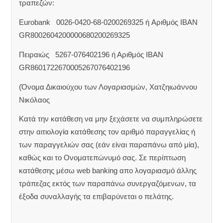
τραπεζών:
Eurobank 0026-0420-68-0200269325 ή Aριθμός IBAN
GR8002604200000680200269325
Πειραιώς 5267-076402196 ή Αριθμός IBAN
GR8601722670005267076402196
(Όνομα Δικαιούχου των Λογαριασμών, Χατζηιωάννου
Νικόλαος
Κατά την κατάθεση να μην ξεχάσετε να συμπληρώσετε
στην αιτιολογία κατάθεσης τον αριθμό παραγγελίας ή
των παραγγελιών σας (εάν είναι παραπάνω από μία),
καθώς και το Ονοματεπώνυμό σας. Σε περίπτωση
κατάθεσης μέσω web banking απο λογαριασμό άλλης
τράπεζας εκτός των παραπάνω συνεργαζόμενων, τα
έξοδα συναλλαγής τα επιβαρύνεται ο πελάτης.