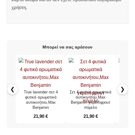
χρήστη.
Μπορεί να σας αρέσουν
❮
❯
True lavender σετ 4
Σετ 4 φυτικά αρωματικά
Max Be
φυτικά αρωματικά
αυτοκινήτου,Max
true l
αυτοκινήτου,Max
Benjamin γκρέιπφρουτ
αρωμ
Benjamin
πόμελο
21,90
€
21,90
€