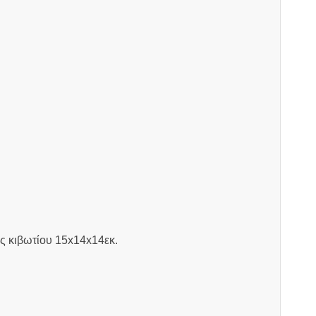
ις κιβωτίου 15x14x14εκ.