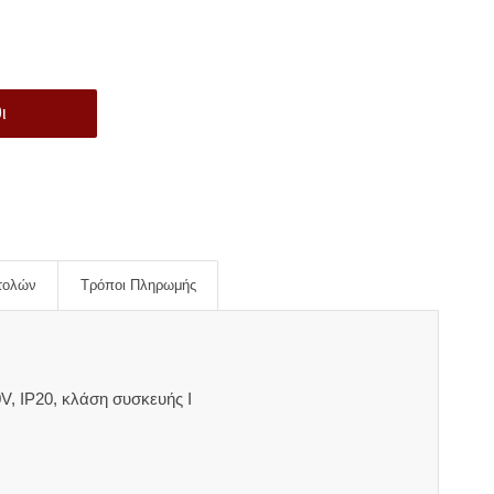
ι
τολών
Τρόποι Πληρωμής
, IP20, κλάση συσκευής I