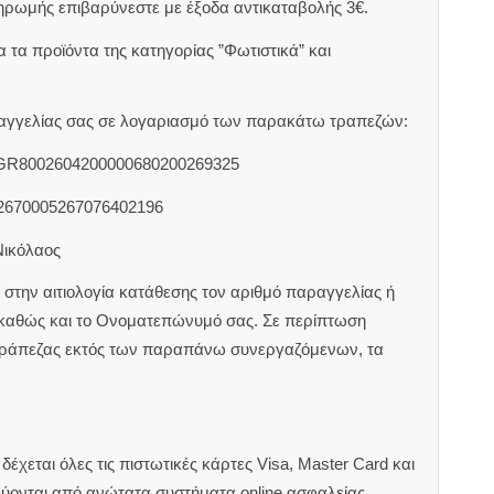
ηρωμής επιβαρύνεστε με έξοδα αντικαταβολής 3€.
 τα προϊόντα της κατηγορίας ”Φωτιστικά” και
αραγγελίας σας σε λογαριασμό των παρακάτω τραπεζών:
 GR8002604200000680200269325
2670005267076402196
Νικόλαος
στην αιτιολογία κατάθεσης τον αριθμό παραγγελίας ή
 καθώς και το Ονοματεπώνυμό σας. Σε περίπτωση
τράπεζας εκτός των παραπάνω συνεργαζόμενων, τα
έχεται όλες τις πιστωτικές κάρτες Visa, Master Card και
εύονται από ανώτατα συστήματα online ασφαλείας