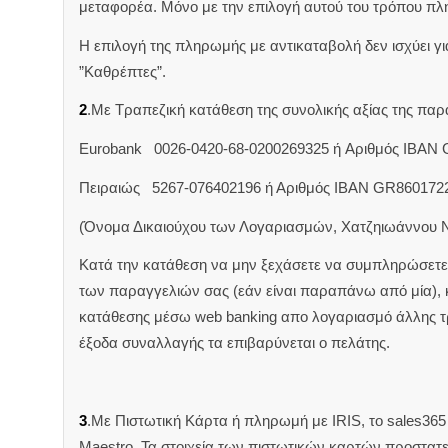
μεταφορέα. Μόνο με την επιλογή αυτού του τρόπου πλ
Η επιλογή της πληρωμής με αντικαταβολή δεν ισχύει για
”Καθρέπτες”.
2
.Με Τραπεζική κατάθεση της συνολικής αξίας της π
Eurobank 0026-0420-68-0200269325 ή Aριθμός IBAN
Πειραιώς 5267-076402196 ή Αριθμός IBAN GR860172
(Όνομα Δικαιούχου των Λογαριασμών, Χατζηιωάννου 
Κατά την κατάθεση να μην ξεχάσετε να συμπληρώσετε 
των παραγγελιών σας (εάν είναι παραπάνω από μία),
κατάθεσης μέσω web banking απο λογαριασμό άλλης 
έξοδα συναλλαγής τα επιβαρύνεται ο πελάτης.
3
.Με Πιστωτική Κάρτα ή πληρωμή με IRIS, το sales365 δ
Maestro. Τα στοιχεία των πιστωτικών καρτών προστατ