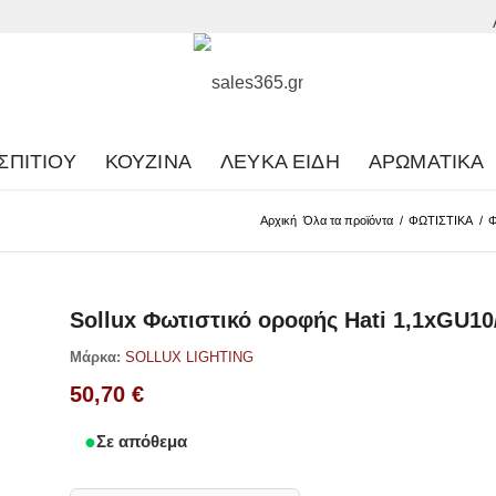
ΣΠΙΤΙΟΎ
ΚΟΥΖΊΝΑ
ΛΕΥΚΆ ΕΊΔΗ
ΑΡΩΜΑΤΙΚΆ
Αρχική
Όλα τα προϊόντα
/
ΦΩΤΙΣΤΙΚΑ
/
Φ
Sollux Φωτιστικό οροφής Hati 1,1xGU1
Μάρκα:
SOLLUX LIGHTING
50,70
€
Σε απόθεμα