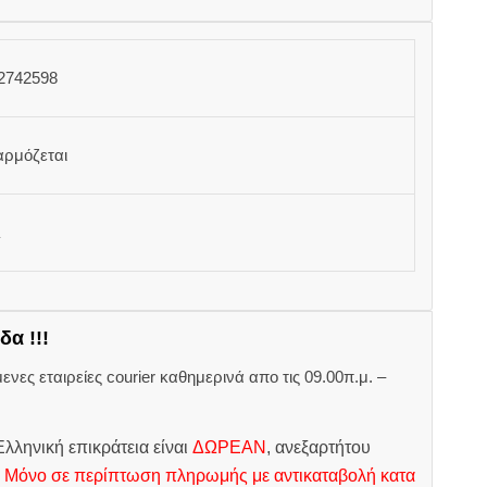
2742598
αρμόζεται
δα !!!
ες εταιρείες courier καθημερινά απο τις 09.00π.μ. –
.
λληνική επικράτεια είναι
ΔΩΡΕΑΝ
, ανεξαρτήτου
.
Μόνο σε περίπτωση πληρωμής με αντικαταβολή κατα