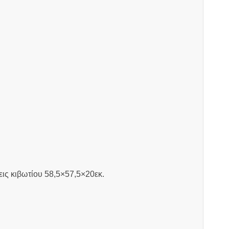
ις κιβωτίου 58,5×57,5×20εκ.