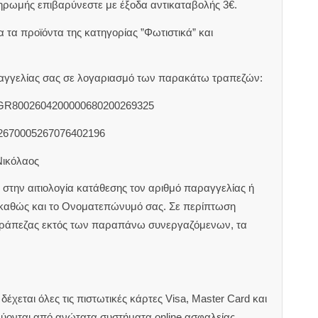
ηρωμής επιβαρύνεστε με έξοδα αντικαταβολής 3€.
 τα προϊόντα της κατηγορίας ”Φωτιστικά” και
αραγγελίας σας σε λογαριασμό των παρακάτω τραπεζών:
 GR8002604200000680200269325
2670005267076402196
Νικόλαος
στην αιτιολογία κατάθεσης τον αριθμό παραγγελίας ή
 καθώς και το Ονοματεπώνυμό σας. Σε περίπτωση
τράπεζας εκτός των παραπάνω συνεργαζόμενων, τα
έχεται όλες τις πιστωτικές κάρτες Visa, Master Card και
εύονται από ανώτατα συστήματα online ασφαλείας