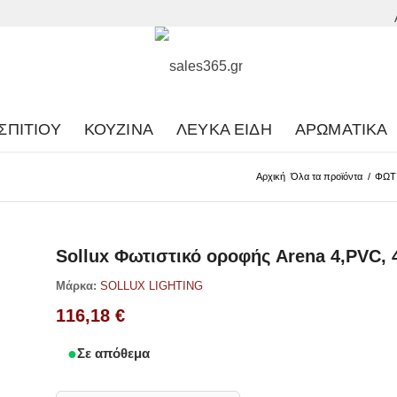
ΣΠΙΤΙΟΎ
ΚΟΥΖΊΝΑ
ΛΕΥΚΆ ΕΊΔΗ
ΑΡΩΜΑΤΙΚΆ
Αρχική
Όλα τα προϊόντα
/
ΦΩΤ
Sollux Φωτιστικό οροφής Arena 4,PVC,
Μάρκα:
SOLLUX LIGHTING
116,18
€
Σε απόθεμα