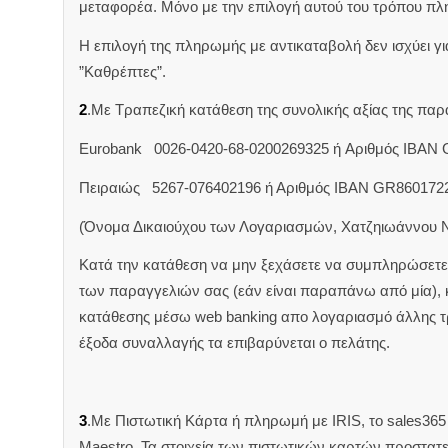
μεταφορέα. Μόνο με την επιλογή αυτού του τρόπου πλ
Η επιλογή της πληρωμής με αντικαταβολή δεν ισχύει για
”Καθρέπτες”.
2
.Με Τραπεζική κατάθεση της συνολικής αξίας της π
Eurobank 0026-0420-68-0200269325 ή Aριθμός IBAN
Πειραιώς 5267-076402196 ή Αριθμός IBAN GR860172
(Όνομα Δικαιούχου των Λογαριασμών, Χατζηιωάννου 
Κατά την κατάθεση να μην ξεχάσετε να συμπληρώσετε 
των παραγγελιών σας (εάν είναι παραπάνω από μία),
κατάθεσης μέσω web banking απο λογαριασμό άλλης 
έξοδα συναλλαγής τα επιβαρύνεται ο πελάτης.
3
.Με Πιστωτική Κάρτα ή πληρωμή με IRIS, το sales365 δ
Maestro. Τα στοιχεία των πιστωτικών καρτών προστατ