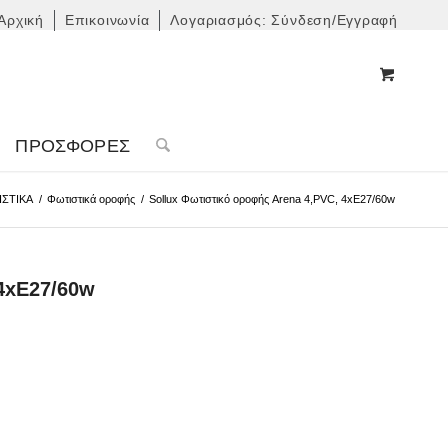
Αρχική
Επικοινωνία
Λογαριασμός: Σύνδεση/Εγγραφή
ΠΡΟΣΦΟΡΈΣ
ΙΣΤΙΚΑ
/
Φωτιστικά οροφής
/
Sollux Φωτιστικό οροφής Arena 4,PVC, 4xE27/60w
 4xE27/60w