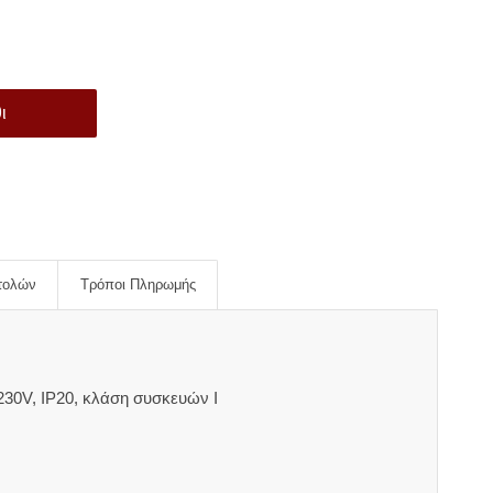
ι
τολών
Τρόποι Πληρωμής
30V, IP20, κλάση συσκευών Ι