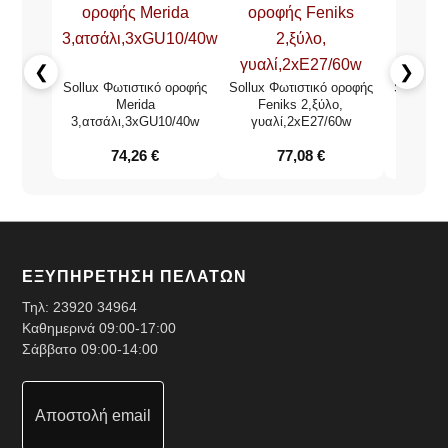
❮
❯
Sollux Φωτιστικό οροφής
Sollux Φωτιστικό οροφής
Sollux Φ
Merida
Feniks 2,ξύλο,
Hexa 3,
3,ατσάλι,3xGU10/40w
γυαλί,2xE27/60w
74,26
€
77,08
€
ΕΞΥΠΗΡΕΤΗΣΗ ΠΕΛΑΤΩΝ
Τηλ:
23920 34964
Καθημερινά 09:00-17:00
Σάββατο 09:00-14:00
Αποστολή email