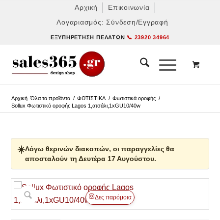
Αρχική
Επικοινωνία
Λογαριασμός: Σύνδεση/Εγγραφή
ΕΞΥΠΗΡΈΤΗΣΗ ΠΕΛΑΤΏΝ
📞 23920 34964
Αρχική
Όλα τα προϊόντα
/
ΦΩΤΙΣΤΙΚΑ
/
Φωτιστικά οροφής
/
Sollux Φωτιστικό οροφής Lagos 1,ατσάλι,1xGU10/40w
☀️
Λόγω θερινών διακοπών, οι παραγγελίες θα
αποσταλούν τη Δευτέρα 17 Αυγούστου.
Δες παρόμοια